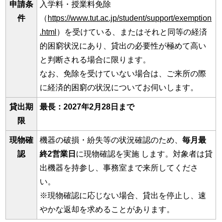
申請条
入学料・授業料免除
件
（
https://www.tut.ac.jp/student/support/exemption
.html
）を受けている、またはそれと同等の経済
的困窮状況にあり、貸出の必要性が極めて高い
と判断される場合に限ります。
なお、免除を受けていない場合は、ご来所の際
に経済的困窮の状況についてお伺いします。
貸出期
最長：2027年2月28日まで
限
現物確
機器の破損・紛失等の状況確認のため、
毎月最
認
終2営業日
に現物確認を実施 します。対象者は貸
出機器を持参し、事務室まで来所してくださ
い。
※現物確認に応じない場合、貸出を停止し、速
やかな返却を求めることがあります。