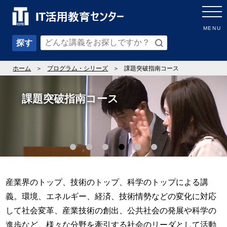
MENU
探す
ホーム
プログラム・シリーズ
課題突破指南コース
課題突破指南コース
産業界のトップ、技術のトップ、科学のトップによる講
義。環境、エネルギー、経済、技術情勢などの変化に対応
して社会変革、産業技術の創出、公共社会の発展や科学の
進歩など、様々な分野を牽引する社会のリーダとして活動