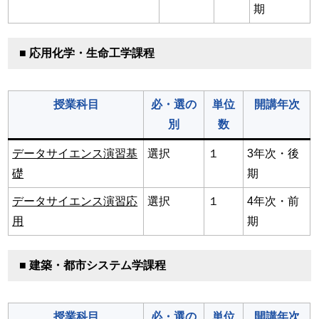
期
■ 応用化学・生命工学課程
授業科目
必・選の
単位
開講年次
別
数
データサイエンス演習基
選択
１
3年次・後
礎
期
データサイエンス演習応
選択
１
4年次・前
用
期
■ 建築・都市システム学課程
授業科目
必・選の
単位
開講年次