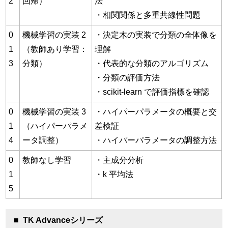
2
回帰）
法
・相関関係と多重共線性問題
0
機械学習の実装 2
・決定木の実装で分類の全体像を
1
（教師あり学習：
理解
3
分類）
・代表的な分類のアルゴリズム
・分類の評価方法
・scikit-learn で評価指標を確認
0
機械学習の実装 3
・ハイパーパラメータの概要と交
1
（ハイパーパラメ
差検証
4
ータ調整）
・ハイパーパラメータの調整方法
0
教師なし学習
・主成分分析
1
・k 平均法
5
■
TK Advanceシリーズ