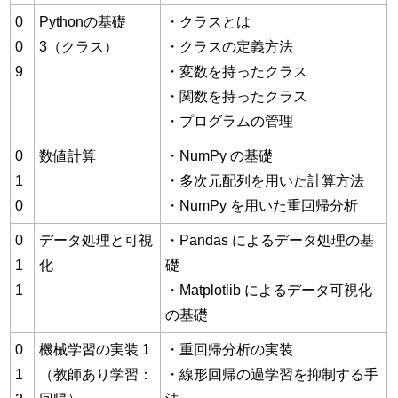
0
Pythonの基礎
・クラスとは
0
3（クラス）
・クラスの定義方法
9
・変数を持ったクラス
・関数を持ったクラス
・プログラムの管理
0
数値計算
・NumPy の基礎
1
・多次元配列を用いた計算方法
0
・NumPy を用いた重回帰分析
0
データ処理と可視
・Pandas によるデータ処理の基
1
化
礎
1
・Matplotlib によるデータ可視化
の基礎
0
機械学習の実装 1
・重回帰分析の実装
1
（教師あり学習：
・線形回帰の過学習を抑制する手