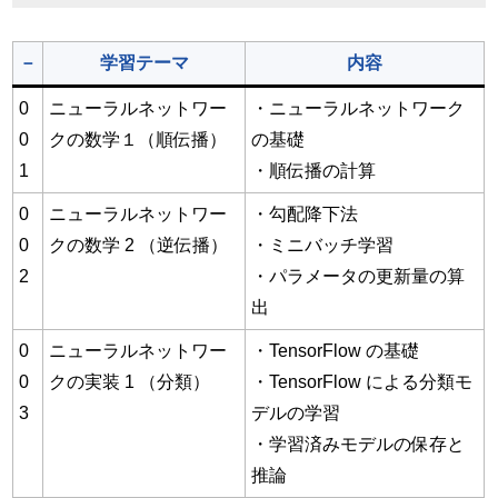
－
学習テーマ
内容
0
ニューラルネットワー
・ニューラルネットワーク
0
クの数学１（順伝播）
の基礎
1
・順伝播の計算
0
ニューラルネットワー
・勾配降下法
0
クの数学 2 （逆伝播）
・ミニバッチ学習
2
・パラメータの更新量の算
出
0
ニューラルネットワー
・TensorFlow の基礎
0
クの実装 1 （分類）
・TensorFlow による分類モ
3
デルの学習
・学習済みモデルの保存と
推論