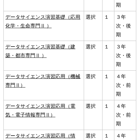
期
データサイエンス演習基礎（応用
選択
１
３年
化学・生命専門Ⅱ ）
次・後
期
データサイエンス演習基礎（建
選択
１
３年
築・都市専門Ⅱ ）
次・後
期
データサイエンス演習応用（機械
選択
１
４年
専門Ⅱ）
次・前
期
データサイエンス演習応用（電
選択
１
４年
気・電子情報専門Ⅱ）
次・前
期
データサイエンス演習応用（情
選択
１
４年