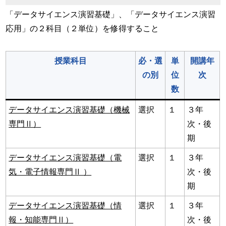
「データサイエンス演習基礎」、「データサイエンス演習
応用」の２科目（２単位）を修得すること
授業科目
必・選
単
開講年
の別
位
次
数
データサイエンス演習基礎（機械
選択
１
３年
専門Ⅱ）
次・後
期
データサイエンス演習基礎（電
選択
１
３年
気・電子情報専門Ⅱ ）
次・後
期
データサイエンス演習基礎（情
選択
１
３年
報・知能専門Ⅱ）
次・後