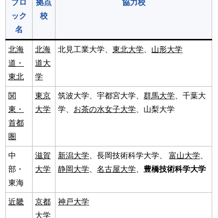
ブロ
拠点
協力校
ック
校
名
北海
北海
北見工業大学、
東北大学
、
山形大学
道・
道大
東北
学
関
東京
筑波大学、宇都宮大学、
群馬大学
、千葉大
東・
大学
学、
お茶の水女子大学
、山梨大学
首都
圏
中
滋賀
新潟大学
、⻑岡技術科学大学、
富山大学
、
部・
大学
静岡大学
、
名古屋大学
、
豊橋技術科学大学
東海
近畿
京都
神戸大学
大学