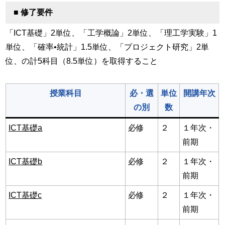
■ 修了要件
「ICT基礎」2単位、「工学概論」2単位、「理工学実験」1
単位、「確率•統計」1.5単位、「プロジェクト研究」2単
位、の計5科目（8.5単位）を取得すること
授業科目
必・選
単位
開講年次
の別
数
ICT基礎a
必修
２
１年次・
前期
ICT基礎b
必修
２
１年次・
前期
ICT基礎c
必修
２
１年次・
前期