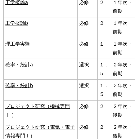
工学概論a
必修
２
１年次・
前期
工学概論b
必修
２
１年次・
前期
理工学実験
必修
１
１年次・
前期
確率・統計a
選択
１．
２年次・
５
前期
確率・統計b
選択
１．
２年次・
５
前期
プロジェクト研究（機械専門
必修
２
２年次・
Ⅰ ）
後期
プロジェクト研究（電気・電子
必修
２
２年次・
情報専門Ⅰ）
後期