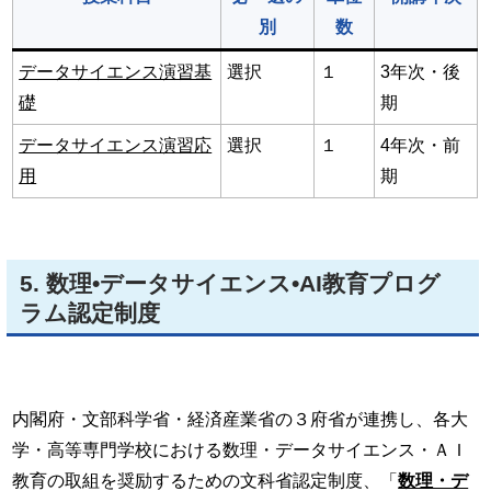
別
数
データサイエンス演習基
選択
１
3年次・後
礎
期
データサイエンス演習応
選択
１
4年次・前
用
期
5. 数理•データサイエンス•AI教育プログ
ラム認定制度
内閣府・文部科学省・経済産業省の３府省が連携し、各大
学・高等専門学校における数理・データサイエンス・ＡＩ
教育の取組を奨励するための文科省認定制度、「
数理・デ