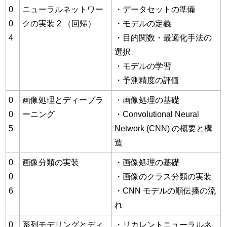
0
ニューラルネットワー
・データセットの準備
0
クの実装 2 （回帰）
・モデルの定義
4
・目的関数・最適化手法の
選択
・モデルの学習
・予測精度の評価
0
画像処理とディープラ
・画像処理の基礎
0
ーニング
・Convolutional Neural
5
Network (CNN) の概要と構
造
0
画像分類の実装
・画像処理の基礎
0
・画像のクラス分類の実装
6
・CNN モデルの順伝播の流
れ
0
系列モデリングとディ
・リカレントニューラルネ