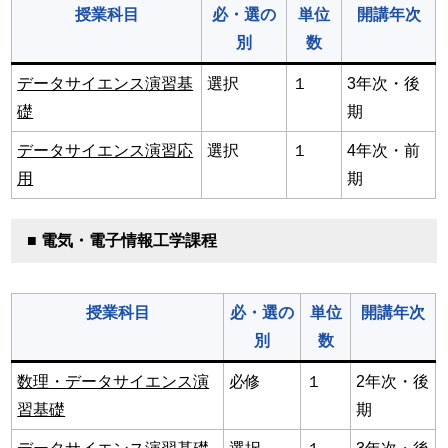
授業科目
必・選の
単位
開講年次
別
数
データサイエンス演習基
選択
１
3年次・後
礎
期
データサイエンス演習応
選択
１
4年次・前
用
期
■ 電気・電子情報工学課程
授業科目
必・選の
単位
開講年次
別
数
数理・データサイエンス演
必修
１
2年次・後
習基礎
期