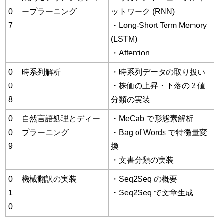
0
ープラーニング
ットワーク (RNN)
7
・Long-Short Term Memory
(LSTM)
・Attention
0
時系列解析
・時系列データの取り扱い
0
・株価の上昇・下落の 2 値
8
分類の実装
0
自然言語処理とディー
・MeCab で形態素解析
0
プラーニング
・Bag of Words で特徴量変
9
換
・文書分類の実装
0
機械翻訳の実装
・Seq2Seq の概要
1
・Seq2Seq で文章生成
0