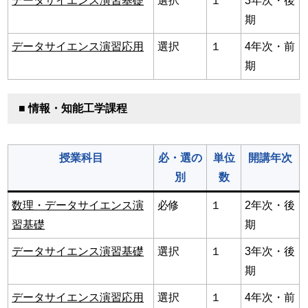
データサイエンス演習基礎
選択
１
3年次・後
期
データサイエンス演習応用
選択
１
4年次・前
期
■ 情報・知能工学課程
授業科目
必・選の
単位
開講年次
別
数
数理・データサイエンス演
必修
１
2年次・後
習基礎
期
データサイエンス演習基礎
選択
１
3年次・後
期
データサイエンス演習応用
選択
１
4年次・前