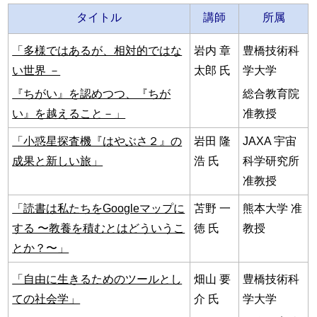
タイトル
講師
所属
「多様ではあるが、相対的ではな
岩内 章
豊橋技術科
い世界 －
太郎 氏
学大学
『ちがい』を認めつつ、『ちが
総合教育院
い』を越えること－」
准教授
「小惑星探査機『はやぶさ２』の
岩田 隆
JAXA 宇宙
成果と新しい旅」
浩 氏
科学研究所
准教授
「読書は私たちをGoogleマップに
苫野 一
熊本大学 准
する 〜教養を積むとはどういうこ
徳 氏
教授
とか？〜」
「自由に生きるためのツールとし
畑山 要
豊橋技術科
ての社会学」
介 氏
学大学